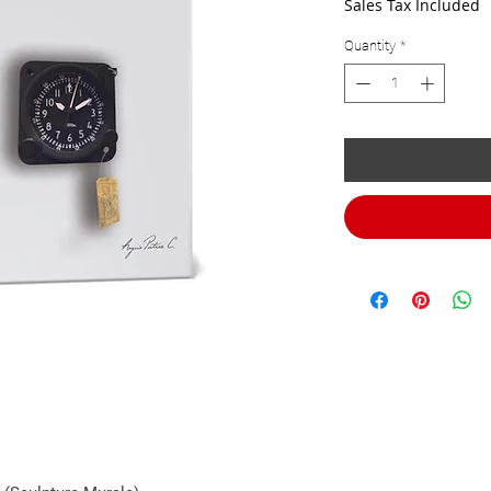
Sales Tax Included
Quantity
*