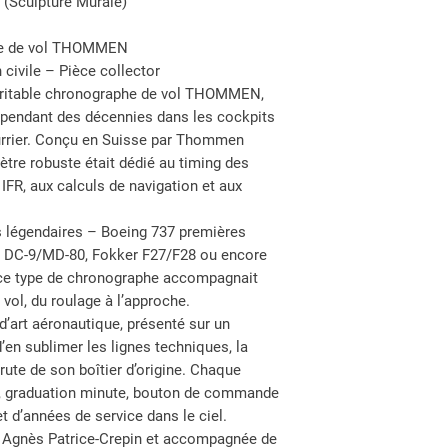
Sculpture Murale)
he de vol THOMMEN
 civile – Pièce collector
véritable chronographe de vol THOMMEN,
 pendant des décennies dans les cockpits
ourrier. Conçu en Suisse par Thommen
ètre robuste était dédié au timing des
IFR, aux calculs de navigation et aux
 légendaires – Boeing 737 premières
, DC-9/MD-80, Fokker F27/F28 ou encore
 ce type de chronographe accompagnait
vol, du roulage à l’approche.
 d’art aéronautique, présenté sur un
’en sublimer les lignes techniques, la
brute de son boîtier d’origine. Chaque
s, graduation minute, bouton de commande
 d’années de service dans le ciel.
ar Agnès Patrice-Crepin et accompagnée de