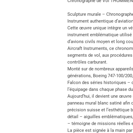
Chronographe de Vol THOMMEN (
Sculpture murale – Chronograp
Instrument authentique d’aviation
Cette œuvre unique intègre un 
instrument emblématique utilisé
d’avions civils moyen et long c
Aircraft Instruments, ce chronom
segments de vol, aux procédures 
contrôles carburant.
Monté sur de nombreux appareils
générations, Boeing 747-100/200
Falcon des séries historiques –
l’équipage dans chaque phase du 
Aujourd’hui, il devient une œuvre
panneau mural blanc satiné afin d
précision suisse et l’esthétique 
détail – aiguilles emblématique
– témoigne de missions réelles et
La pièce est signée à la main p