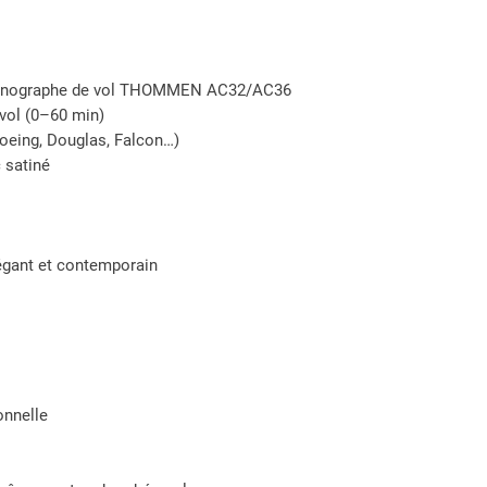
onographe de vol THOMMEN AC32/AC36
vol (0–60 min)
Boeing, Douglas, Falcon…)
 satiné
égant et contemporain
onnelle