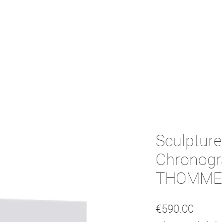
Sculpture
Chronogr
THOMM
Price
€590.00