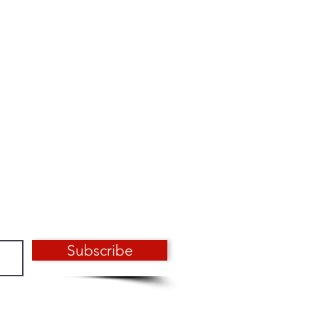
echnique, cuisson au four
 à la main, puis fixé par cuisson
tie deux ans
 peinture époxy technique,
résistance aux contraintes
au vieillissement.
Subscribe