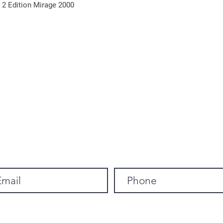
irréprochable.
2 Edition Mirage 2000
Peinture époxy t
Le logo est peint
Garan
au four avec une
choisie pour sa 
mécaniques et 