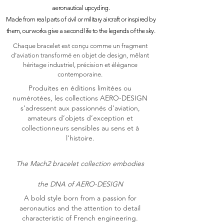
aeronautical upcycling.
Made from real parts of civil or military aircraft or inspired by
them, our works give a second life to the legends of the sky.
Chaque bracelet est conçu comme un fragment
d’aviation transformé en objet de design, mêlant
héritage industriel, précision et élégance
contemporaine.
Produites en éditions limitées ou
numérotées, les collections AERO-DESIGN
s’adressent aux passionnés d’aviation,
amateurs d’objets d’exception et
collectionneurs sensibles au sens et à
l’histoire.
The Mach2 bracelet collection embodies
the DNA of AERO-DESIGN
A bold style born from a passion for
aeronautics and the attention to detail
characteristic of French engineering.