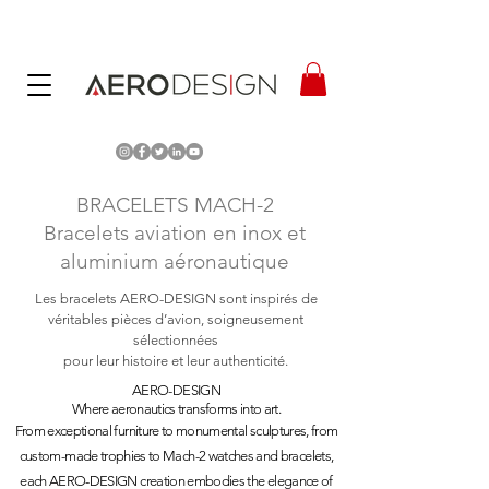
BRACELETS MACH-2
Bracelets aviation en inox et
aluminium aéronautique
Les bracelets AERO-DESIGN sont inspirés de
véritables pièces d’avion, soigneusement
sélectionnées
pour leur histoire et leur authenticité.
AERO-DESIGN
Where aeronautics transforms into art.
From exceptional furniture to monumental sculptures, from
custom-made trophies to Mach-2 watches and bracelets,
each AERO-DESIGN creation embodies the elegance of