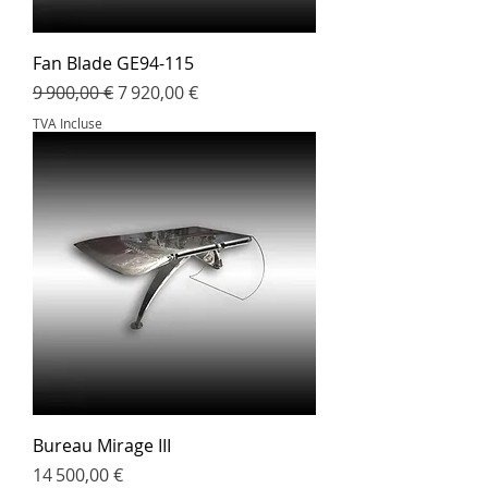
Fan Blade GE94-115
Prix original
Prix promotionnel
9 900,00 €
7 920,00 €
TVA Incluse
Bureau Mirage III
Prix
14 500,00 €