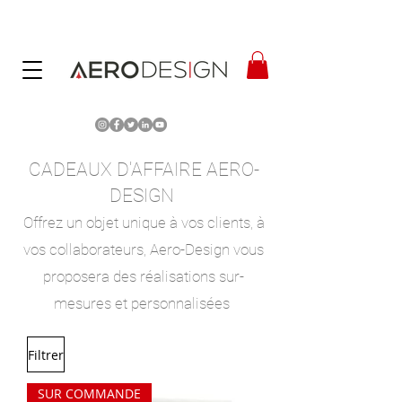
CADEAUX D'AFFAIR
E AERO-
DESIGN
Offrez un objet unique à vos clients, à
vos collaborateurs, Aero-Design vous
proposera des réalisations sur-
mesures et personnalisées
Filtrer
SUR COMMANDE