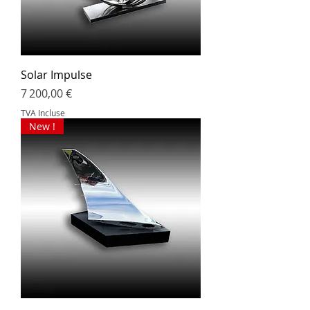
Solar Impulse
Prix
7 200,00 €
TVA Incluse
New !