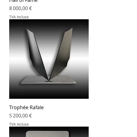
Hall of Fame
Prix
8 000,00 €
TVA Incluse
Trophée Rafale
Prix
5 200,00 €
TVA Incluse