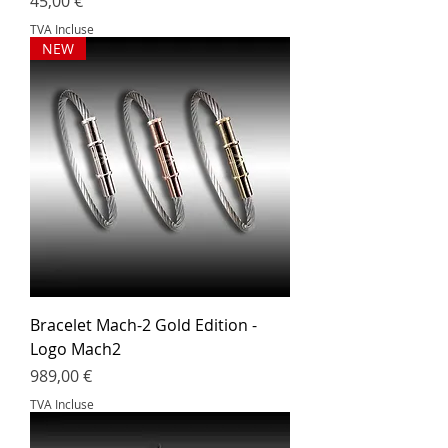
Prix
45,00 €
TVA Incluse
NEW
Bracelet Mach-2 Gold Edition -
Logo Mach2
Prix
989,00 €
TVA Incluse