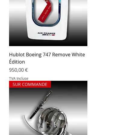
Hublot Boeing 747 Remove White
Édition
Prix
950,00 €
TVA Incluse
SUR COMMANDE