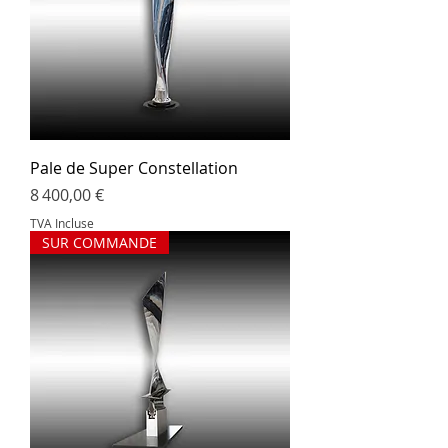
Pale de Super Constellation
Prix
8 400,00 €
TVA Incluse
SUR COMMANDE