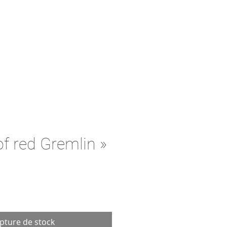
of red Gremlin »
pture de stock