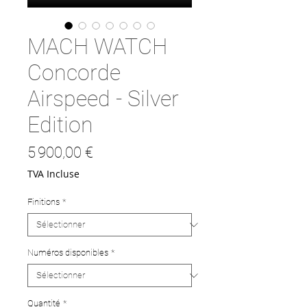
MACH WATCH
Concorde
Airspeed - Silver
Edition
Prix
5 900,00 €
TVA Incluse
Finitions
*
Numéros disponibles
*
Quantité
*