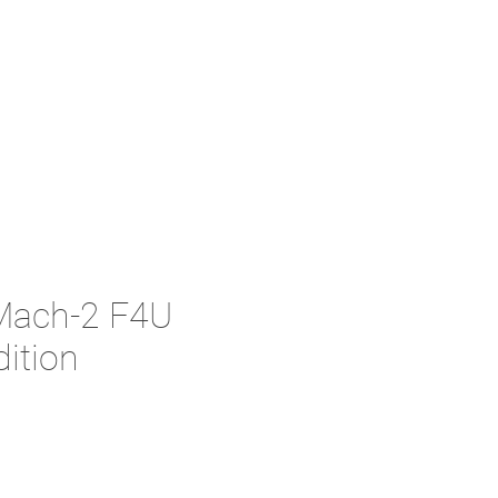
 Mach-2 F4U
dition