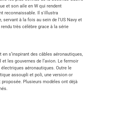
irréprochable.
Peinture époxy t
ue et son aile en W qui rendent
Le logo est peint
Garant
reconnaissable. Il s'illustra
au four avec une
, servant à la fois au sein de l'US Navy et
choisie pour sa 
rendu très célèbre grace à la série
mécaniques et 
 en s’inspirant des câbles aéronautiques,
 et les gouvernes de l’avion. Le fermoir
 électriques aéronautiques
.
Outre le
ique assoupli et poli, une version or
t proposée. Plusieurs modèles ont déjà
nés.