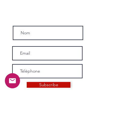
Inscrivez-vous a notre news-letter.
Subscribe
INFORMATIONS
Histoire et mission
Notre équipage