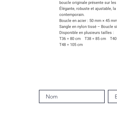
boucle originale présente sur les
Élégante, robuste et ajustable, la
contemporain.
Boucle en acier : 50 mm × 45 m
Sangle en nylon tissé – Boucle
Disponible en plusieurs tailles :
T36 = 80 cm T38 = 85 cm T4
T48 = 105 cm
Inscrivez-vous a notre news-letter