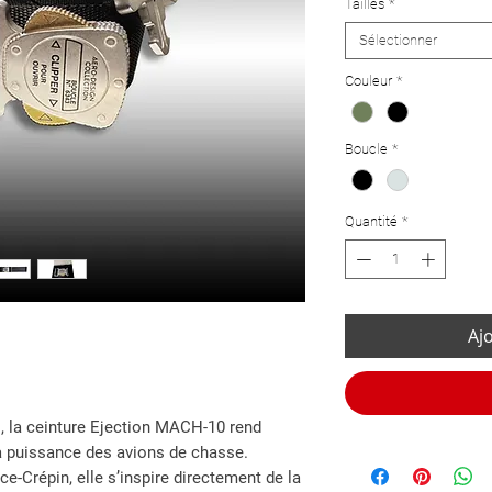
Tailles
*
Sélectionner
Couleur
*
Boucle
*
Quantité
*
Aj
 la ceinture Ejection MACH-10 rend
a puissance des avions de chasse.
ce-Crépin, elle s’inspire directement de la