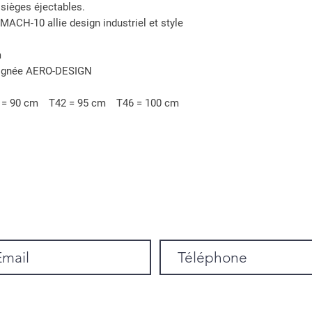
 sièges éjectables.
 MACH-10 allie design industriel et style
m
 signée AERO-DESIGN
0 = 90 cm T42 = 95 cm T46 = 100 cm
.