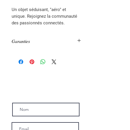
Un objet séduisant, "aéro" et
unique. Rejoignez la communauté
des passionnés connectés.
Garanties
Les bracelets ne sont pas
waterproof - Garantis 6 mois pour
tout defaut
Inscrivez-vous a notre news-letter.