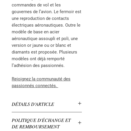
commandes de vol et les
gouvernes de l’avion. Le fermoir est
une reproduction de contacts
électriques aéronautiques
.
Outre le
modèle de base en acier
aéronautique assoupli et poli, une
version or jaune ou or blanc et
diamants est proposée. Plusieurs
modèles ont déjà remporté
l’adhésion des passionnés.
Rejoignez la communauté des
passionnés connectés.
DÉTAILS D'ARTICLE
Bracelet MACH 2 réalisé et imaginé
POLITIQUE D'ÉCHANGE ET
à partir de contacts, connecteurs
DE REMBOURSEMENT
aéronautiques et câbles de