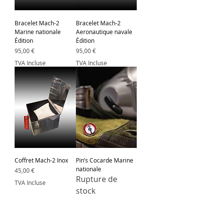
Bracelet Mach-2
Bracelet Mach-2
Marine nationale
Aeronautique navale
Édition
Édition
Prix
Prix
95,00 €
95,00 €
TVA Incluse
TVA Incluse
Coffret Mach-2 Inox
Pin’s Cocarde Marine
nationale
Prix
45,00 €
Rupture de
TVA Incluse
stock