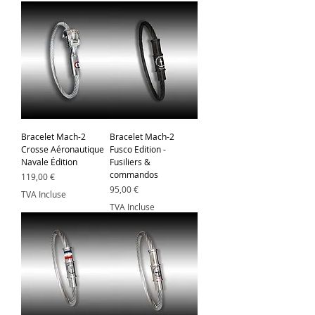
Bracelet Mach-2
Bracelet Mach-2
Crosse Aéronautique
Fusco Edition -
Navale Édition
Fusiliers &
commandos
Prix
119,00 €
Prix
95,00 €
TVA Incluse
TVA Incluse