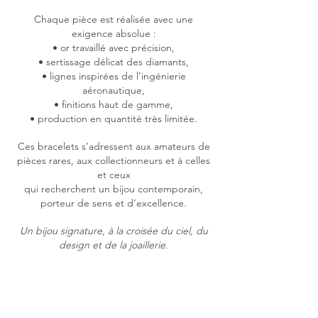
Chaque pièce est réalisée avec une
exigence absolue :
• or travaillé avec précision,
• sertissage délicat des diamants,
• lignes inspirées de l’ingénierie
aéronautique,
• finitions haut de gamme,
• production en quantité très limitée.
Ces bracelets s’adressent aux amateurs de
pièces rares, aux collectionneurs et à celles
et ceux
qui recherchent un bijou contemporain,
porteur de sens et d’excellence.
Un bijou signature, à la croisée du ciel, du
Bracelets
Bracelet
design et de la joaillerie.
Mach-
Mach-
Bracelets
2
2
Bracelet
Bracelet
Mach-
Maryline
Maryline
Mach-
Mach-
2
Or
Crosse