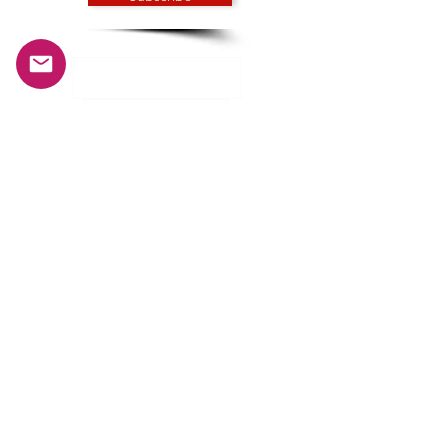
INFORMATIONS
Histoire et mission
Notre équipage
Conditions générales de vente
Politique de confidentialité
SERVICE CLIENTS
Mon compte
Livraisons et retours